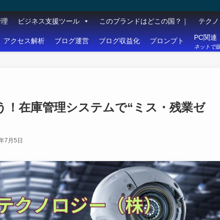
管理
ビジネス支援ツール
このブランドはどこの国？｜
テクノ
PC関連
アクセス解析
ブログ運営
ブログ収益化
プロンプト
ネットで販
う！在庫管理システムで“ミス・残業ゼ
6年7月5日