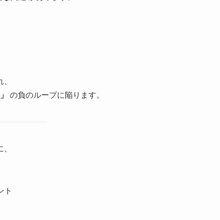
れ、
業」
の負のループに陥ります。
に、
ント