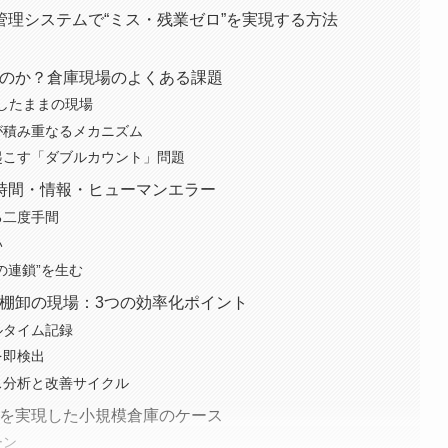
庫管理システムで“ミス・残業ゼロ”を実現する方法
い」のか？倉庫現場のよくある課題
依存したままの現場
レが積み重なるメカニズム
き起こす「ダブルカウント」問題
因：時間・情報・ヒューマンエラー
る二度手間
い
差の連鎖”を生む
わる棚卸の現場：3つの効率化ポイント
アルタイム記録
を即検出
ロス分析と改善サイクル
ゼロを実現した小規模倉庫のケース
ーン