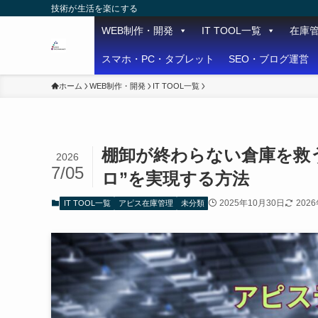
技術が生活を楽にする
WEB制作・開発
IT TOOL一覧
在庫
スマホ・PC・タブレット
SEO・ブログ運営
ホーム
WEB制作・開発
IT TOOL一覧
棚卸が終わらない倉庫を救
2026
7/05
ロ”を実現する方法
2025年10月30日
202
IT TOOL一覧
アピス在庫管理
未分類