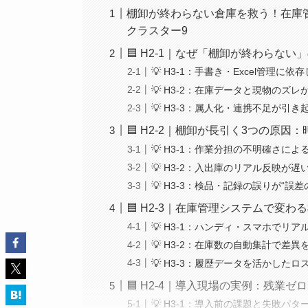
棚卸が終わらない倉庫を救う！在
クラスター9
🟦 H2-1｜なぜ「棚卸が終わらな
💡 H3-1：手書き・Excel管理に
💡 H3-2：在庫データと現物のズ
💡 H3-3：属人化・連携不足が引
🟦 H2-2｜棚卸が長引く3つの原
💡 H3-1：作業分担の不明確さによ
💡 H3-2：入出庫のリアル反映が遅
💡 H3-3：検品・記録の誤りが“誤
🟦 H2-3｜在庫管理システムで変
💡 H3-1：ハンディ・スマホでリ
💡 H3-2：在庫数の自動集計で差異
💡 H3-3：履歴データを活かした
🟦 H2-4｜導入現場の実例：残業
💡 H3-1：導入前の課題と失敗パタ