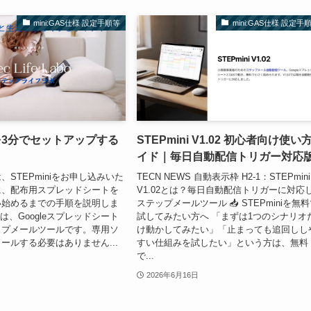
mini:GAS仕様 設定手順等
mini:GAS仕様 設定手
niを3分でセットアップする
STEPmini V1.02 初心者向け使い
イド｜毎日自動配信トリガー対応
STEPminiをお申し込みいた
TECN NEWS 自動表示枠 H2-1：STEPmini
に、配布用スプレッドシートを
V1.02とは？毎日自動配信トリガーに対応
い始めるまでの手順を説明しま
ステップメールツール 📥 STEPminiを無
niは、Googleスプレッドシート
試してみたい方へ 「まずは1つのシナリオ
ップメールツールです。専用ソ
け動かしてみたい」「止まっても追回しし
ールする必要はありません...
すい仕組みを試したい」という方は、無料
で...
2026年6月16日