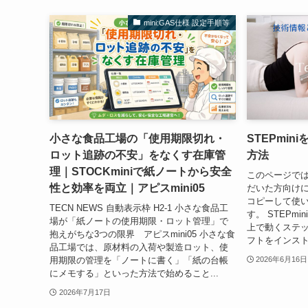
mini:GAS仕様 設定手順等
小さな食品工場の「使用期限切れ・
STEPmi
ロット追跡の不安」をなくす在庫管
方法
理｜STOCKminiで紙ノートから安全
このページでは、
性と効率を両立｜アピスmini05
だいた方向け
コピーして使
TECN NEWS 自動表示枠 H2-1 小さな食品工
す。 STEPmi
場が「紙ノートの使用期限・ロット管理」で
上で動くステ
抱えがちな3つの限界 アピスmini05 小さな食
フトをインスト
品工場では、原材料の入荷や製造ロット、使
用期限の管理を「ノートに書く」「紙の台帳
2026年6月16日
にメモする」といった方法で始めること...
2026年7月17日