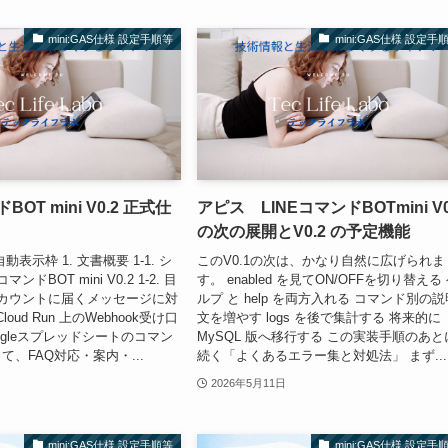
mini:GAS仕様 設定手順等
mini:GAS仕様 設定手
BOT mini V0.2 正式仕
アピス LINEコマンドBOTmini V0
の次の展開とV0.2 の予定機能
自動表示枠 1. 文書概要 1-1. シ
このV0.1の次は、かなり自然に広げられま
ンドBOT mini V0.2 1-2. 目
す。 enabled を見てON/OFFを切り替える
式アカウントに届くメッセージに対
ルプ と help を両方入れる コマンド別の説
Cloud Run 上のWebhook受け口
文を増やす logs を後で集計する 将来的に
ogleスプレッドシートのコマン
MySQL 版へ移行する この実装手順のあと
、FAQ対応・案内・...
続く「よくあるエラー集と対処法」 まず...
2026年5月11日
mini:GAS仕様 設定手順等
mini:GAS仕様 設定手