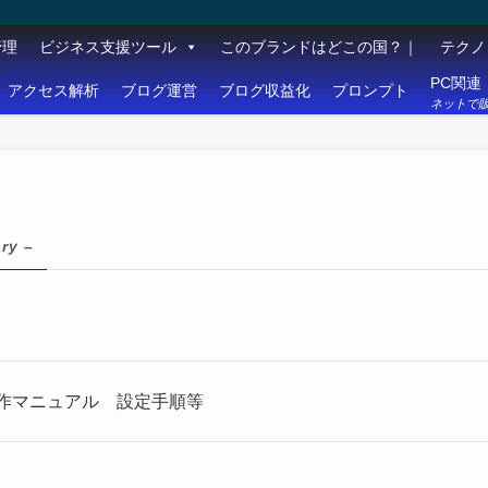
管理
ビジネス支援ツール
このブランドはどこの国？｜
テクノ
PC関連
アクセス解析
ブログ運営
ブログ収益化
プロンプト
ネットで販
ry –
書 操作マニュアル 設定手順等