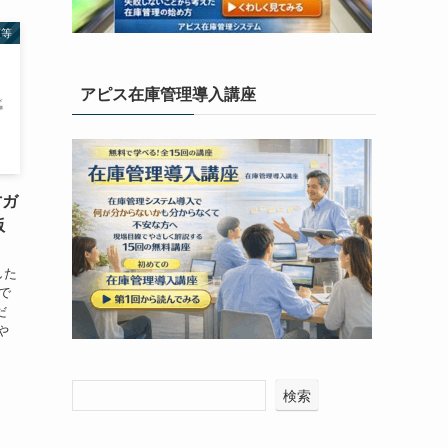
順等
アピス在庫管理導入講座
方ガ
版
した
料で
だ
や
検索