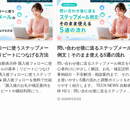
ローに使うステップメー
問い合わせ後に送るステップメー
リピートにつなげる方法
例文｜そのまま使える5通の流れ
S 自動表示枠 購入後フォローに使
問い合わせ後に送るステップメール例文を
ールの基本｜リピートにつなげ
心者向けにやさしく解説。お礼・補足説明
1：購入後フォローに使うステップ
事例紹介・不安解消・相談案内まで、その
📥 購入後フォローを無料で仕組
ま使いやすい5通の流れと調整ポイントを
 「購入後のお礼や補足案内を
りやすく紹介します。 TECN NEWS 自動
ピートや継続利用につ...
枠 H2-1：問い合わせ後に送るステップメ..
2026年5月4日