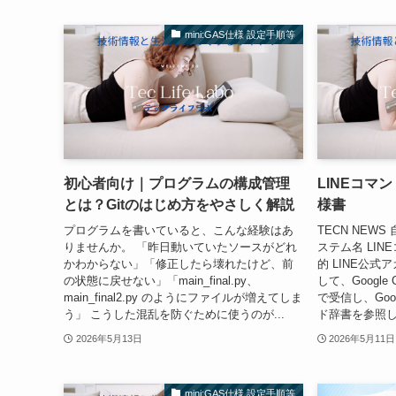
mini:GAS仕様 設定手順等
初心者向け｜プログラムの構成管理
LINEコマンド
とは？Gitのはじめ方をやさしく解説
様書
プログラムを書いていると、こんな経験はあ
TECN NEWS 
りませんか。 「昨日動いていたソースがどれ
ステム名 LINEコマ
かわからない」「修正したら壊れたけど、前
的 LINE公
の状態に戻せない」「main_final.py、
して、Google 
main_final2.py のようにファイルが増えてしま
で受信し、Go
う」 こうした混乱を防ぐために使うのが...
ド辞書を参照して
2026年5月13日
2026年5月11日
mini:GAS仕様 設定手順等