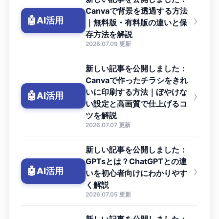
Canvaで背景を透過する方法
›
🤖
AI活用
｜無料版・有料版の違いと保
存方法を解説
2026.07.09 更新
新しい記事を公開しました：
Canvaで作ったチラシをきれ
いに印刷する方法｜ぼやけな
›
🤖
AI活用
い設定と高画質で仕上げるコ
ツを解説
2026.07.07 更新
新しい記事を公開しました：
GPTsとは？ChatGPTとの違
›
🤖
AI活用
いを初心者向けにわかりやす
く解説
2026.07.05 更新