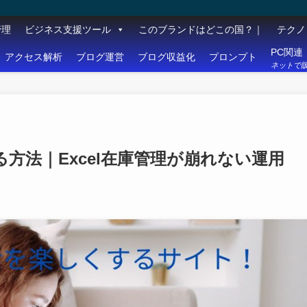
管理
ビジネス支援ツール
このブランドはどこの国？｜
テクノ
PC関連
アクセス解析
ブログ運営
ブログ収益化
プロンプト
ネットで販
方法｜Excel在庫管理が崩れない運用