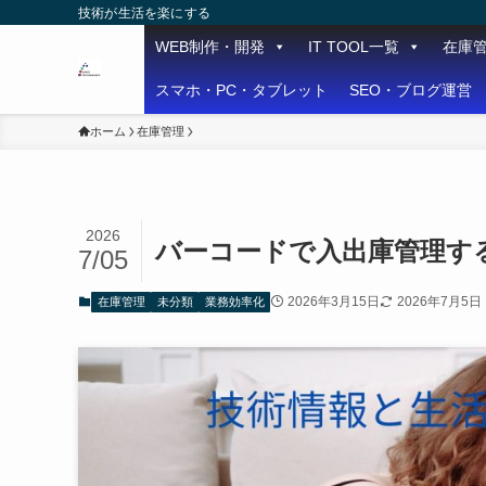
技術が生活を楽にする
WEB制作・開発
IT TOOL一覧
在庫
スマホ・PC・タブレット
SEO・ブログ運営
ホーム
在庫管理
2026
バーコードで入出庫管理する
7/05
2026年3月15日
2026年7月5日
在庫管理
未分類
業務効率化