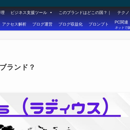
管理
ビジネス支援ツール
このブランドはどこの国？｜
テクノ
PC関連
アクセス解析
ブログ運営
ブログ収益化
プロンプト
ネットで販
のブランド？