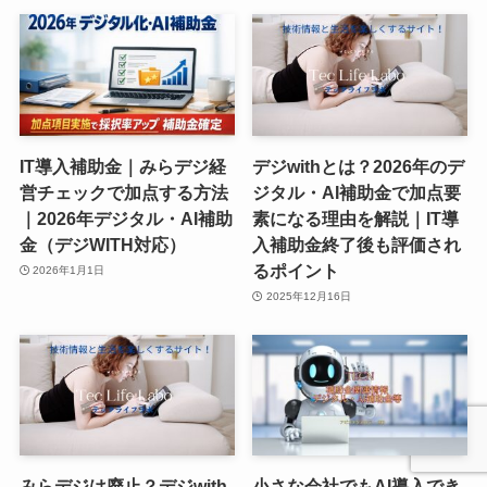
IT導入補助金｜みらデジ経
デジwithとは？2026年のデ
営チェックで加点する方法
ジタル・AI補助金で加点要
｜2026年デジタル・AI補助
素になる理由を解説｜IT導
金（デジWITH対応）
入補助金終了後も評価され
るポイント
2026年1月1日
2025年12月16日
みらデジは廃止？デジwith
小さな会社でもAI導入でき