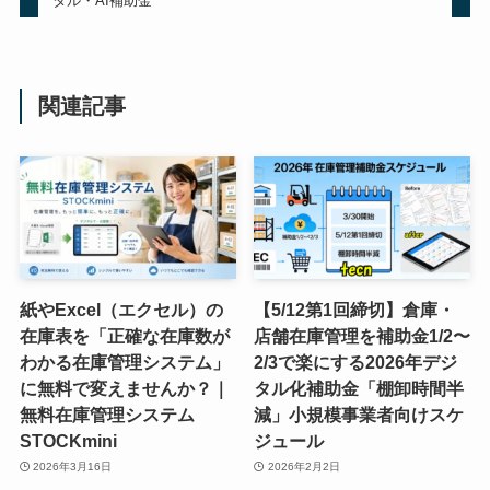
タル・AI補助金
関連記事
紙やExcel（エクセル）の
【5/12第1回締切】倉庫・
在庫表を「正確な在庫数が
店舗在庫管理を補助金1/2〜
わかる在庫管理システム」
2/3で楽にする2026年デジ
に無料で変えませんか？｜
タル化補助金「棚卸時間半
無料在庫管理システム
減」小規模事業者向けスケ
STOCKmini
ジュール
2026年3月16日
2026年2月2日