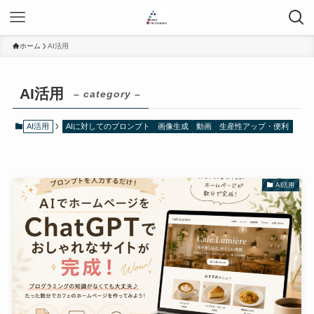
ホーム
AI活用
AI活用
– category –
AI活用
AIに対してのプロンプト
画像生成
動画
生産性アップ・便利
AI活用