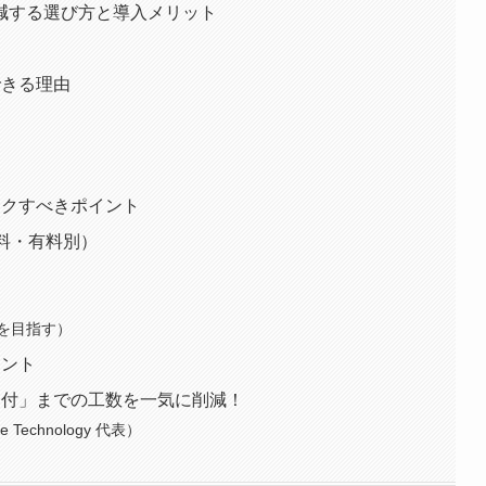
減する選び方と導入メリット
？
できる理由
ックすべきポイント
料・有料別）
リ
を目指す）
イント
送付」までの工数を一気に削減！
echnology 代表）