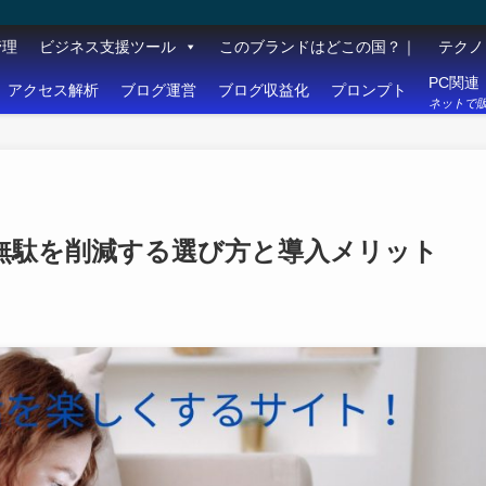
管理
ビジネス支援ツール
このブランドはどこの国？｜
テクノ
PC関連
アクセス解析
ブログ運営
ブログ収益化
プロンプト
ネットで販
無駄を削減する選び方と導入メリット